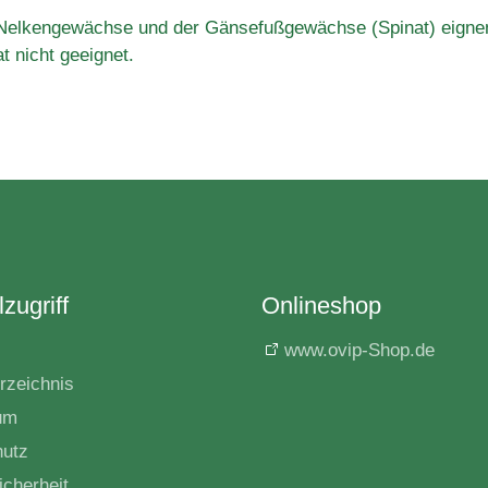
), Nelkengewächse und der Gänsefußgewächse (Spinat) eigne
t nicht geeignet.
zugriff
Onlineshop
www.ovip-Shop.de
rzeichnis
um
hutz
icherheit