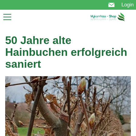
Login
Start
Mykorrhiza
50 Jahre alte
Nutzen
Hainbuchen erfolgreich
Technologie
Produkt
saniert
Anwendung
Bestellung
FAQ
Über uns
Aktuelles