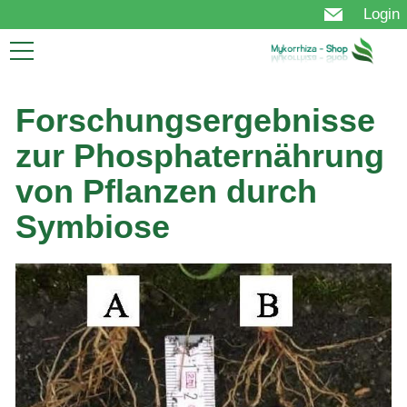
Login
Start
Mykorrhiza
Forschungsergebnisse
Nutzen
zur Phosphaternährung
Technologie
Produkt
von Pflanzen durch
Anwendung
Symbiose
Bestellung
FAQ
Über uns
Aktuelles