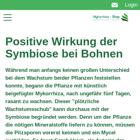
Login
Start
Mykorrhiza
Positive Wirkung der
Nutzen
Symbiose bei Bohnen
Technologie
Produkt
Anwendung
Während man anfangs keinen großen Unterschied
Bestellung
bei dem Wachstum beider Pflanzen feststellen
FAQ
konnte, begann die Pflanze mit künstlich
Über uns
beigefügter Mykorrhiza, nach ungefähr fünf Tagen,
Aktuelles
rasant zu wachsen. Dieser "plötzliche
Wachstumsschub" kann durchaus mit der
Symbiose begründet werden. Denn um der Pflanze
die nötigen Mineralstoffe liefern zu können, müssen
die Pilzsporen vorerst keimen und ein Mycel